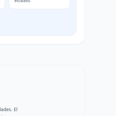
escalado.
dades. El