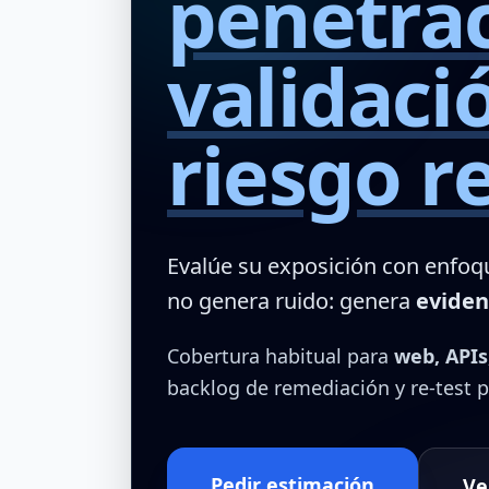
penetra
validaci
riesgo r
Evalúe su exposición con enfoqu
no genera ruido: genera
eviden
Cobertura habitual para
web, APIs
backlog de remediación y re-test p
Pedir estimación
Ve