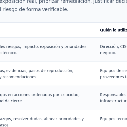
posición real, priorizar remediación, justificar deci
 riesgo de forma verificable.
Quién lo utili
ales riesgos, impacto, exposición y prioridades
Dirección, CI
o técnico.
negocio.
s, evidencias, pasos de reproducción,
Equipos de se
o y recomendaciones.
proveedores t
zgos en acciones ordenadas por criticidad,
Responsables 
ad de cierre.
infraestructur
lazgos, resolver dudas, alinear prioridades y
Equipos técni
asos.