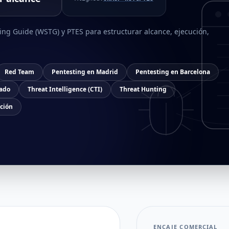
ng Guide (WSTG) y PTES para estructurar alcance, ejecución,
Red Team
Pentesting en Madrid
Pentesting en Barcelona
ado
Threat Intelligence (CTI)
Threat Hunting
ción
ENCAJE COMERCIAL