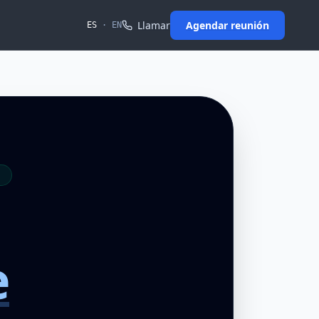
Llamar
Agendar reunión
ES
·
EN
e