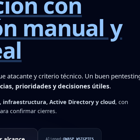
ción con
ón manual y
eal
e atacante y criterio técnico. Un buen pentestin
cias, prioridades y decisiones útiles
.
, infraestructura, Active Directory y cloud
, con
ara confirmar cierres.
r alcance
Aligned:
OWASP WSTG
PTES