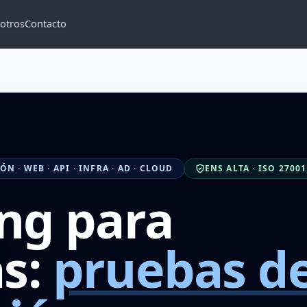
otros
Contacto
 · WEB · API · INFRA · AD · CLOUD
ENS ALTA · ISO 27001
ng para
s:
pruebas d