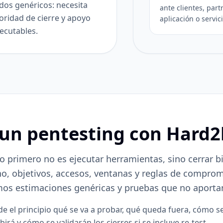
dos genéricos: necesita
ante clientes, part
ioridad de cierre y apoyo
aplicación o servic
jecutables.
un pentesting con Hard2
lo primero no es ejecutar herramientas, sino cerrar b
no, objetivos, accesos, ventanas y reglas de compro
mos estimaciones genéricas y pruebas que no aportan 
de el principio qué se va a probar, qué queda fuera, cómo s
birá y cómo se validarán los cierres si se incluye re-test.