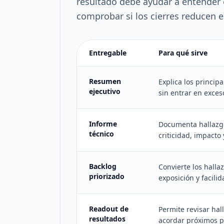
resultado debe ayudar a entender ex
comprobar si los cierres reducen el
Entregable
Para qué sirve
Resumen
Explica los princip
ejecutivo
sin entrar en exces
Informe
Documenta hallazgo
técnico
criticidad, impact
Backlog
Convierte los halla
priorizado
exposición y facilid
Readout de
Permite revisar hal
resultados
acordar próximos p