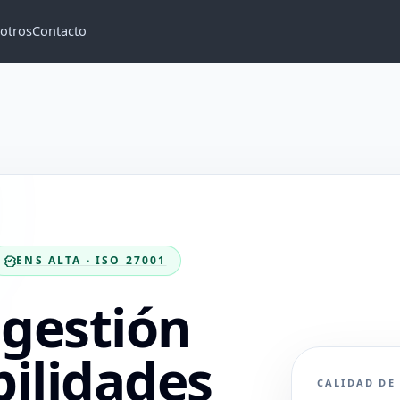
otros
Contacto
ENS ALTA · ISO 27001
 gestión
bilidades
CALIDAD DE