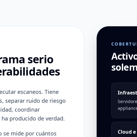
COBERTU
Activ
rama serio
solem
erabilidades
ecutar escaneos. Tiene
Infraes
s, separar ruido de riesgo
Servidore
appliance
cidad, coordinar
se ha producido de verdad.
Cloud e
 no se mide por cuántos