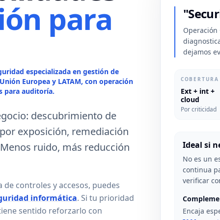
ión para
"Secur
Operación 
diagnostic
dejamos ev
uridad especializada en gestión de
COBERTURA
a Unión Europea y LATAM, con operación
 para auditoría.
Ext + int +
cloud
Por criticidad
egocio: descubrimiento de
ón por exposición, remediación
Ideal si 
s. Menos ruido, más reducción
No es un e
continua pa
verificar co
a de controles y accesos, puedes
guridad informática
. Si tu prioridad
Complemen
 tiene sentido reforzarlo con
Encaja esp