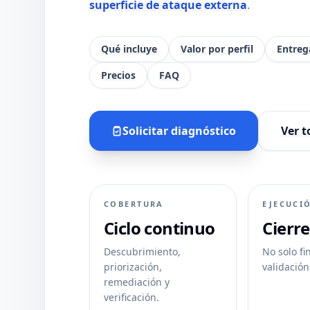
superficie de ataque externa
.
Qué incluye
Valor por perfil
Entreg
Precios
FAQ
Solicitar diagnóstico
Ver t
COBERTURA
EJECUCI
Ciclo continuo
Cierre
Descubrimiento,
No solo fi
priorización,
validación
remediación y
verificación.