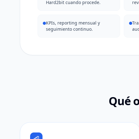
Hard2bit cuando procede.
rev
KPIs, reporting mensual y
Tra
seguimiento continuo.
aud
Qué o