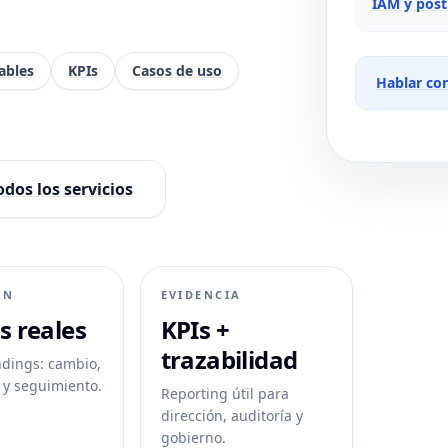
IAM y post
ables
KPIs
Casos de uso
Hablar con
odos los servicios
ÓN
EVIDENCIA
s reales
KPIs +
trazabilidad
ndings: cambio,
 y seguimiento.
Reporting útil para
dirección, auditoría y
gobierno.