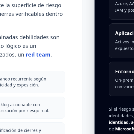
Azure, AW
e la superficie de riesgo
IAM y pos
ierres verificables dentro
Aplicac
rminadas debilidades son
Activos i
o lógico es un
expuesto
nzados, un
red team
.
Entorno
caneo recurrente según
On-prem, 
ticidad y exposición.
con vario
klog accionable con
Si el riesgo
orización por riesgo real.
identidades
identidad, a
de
Microsoft
ificación de cierres y