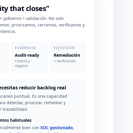
ity that closes"
+ gobierno + validación. No solo
amos: priorizamos, cerramos, verificamos y
idencia.
EVIDENCIA
EJECUCIÓN
Audit-ready
Remediación
Control y
+ verificación
registro
necesitas reducir backlog real
scaneo puntual. Es una capacidad
ra detectar, priorizar, remediar y
n trazabilidad.
tos habituales
ecialmente bien con
SOC gestionado
,