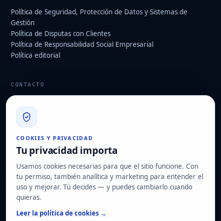
Política de Seguridad, Protección de Datos y Sistemas de
Gestión
Política de Disputas con Clientes
Política de Responsabilidad Social Empresarial
Política editorial
CONTACTO
info@hard2bit.com
910 139 827
Oficina operativa y fiscal: Avenida Juan Caramuel, 1 · Parque
COOKIES Y PRIVACIDAD
Tecnológico de Leganés
Tu privacidad importa
Domicilio social: Las Rozas de Madrid
Usamos cookies necesarias para que el sitio funcione. Con
tu permiso, también analítica y marketing para entender el
Solicitar diagnóstico
uso y mejorar. Tú decides — y puedes cambiarlo cuando
quieras.
NUESTRAS CERTIFICACIONES
Leer la política de cookies →