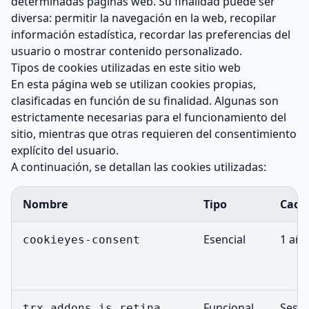
determinadas páginas web. Su finalidad puede ser
diversa: permitir la navegación en la web, recopilar
información estadística, recordar las preferencias del
usuario o mostrar contenido personalizado.
Tipos de cookies utilizadas en este sitio web
En esta página web se utilizan cookies propias,
clasificadas en función de su finalidad. Algunas son
estrictamente necesarias para el funcionamiento del
sitio, mientras que otras requieren del consentimiento
explícito del usuario.
A continuación, se detallan las cookies utilizadas:
Nombre
Tipo
Cadu
Esencial
1 año
cookieyes-consent
Funcional
Sesió
trx_addons_is_retina