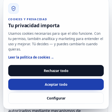
estarán protegidos frente a riesgos físicos o
ambientales mediante medidas adecuadas.
COOKIES Y PRIVACIDAD
Tu privacidad importa
Gestión de comunicaciones y operaciones
Usamos cookies necesarias para que el sitio funcione. Con
Se implementarán procedimientos para
tu permiso, también analítica y marketing para entender el
garantizar una gestión segura y eficiente de las
uso y mejorar. Tú decides — y puedes cambiarlo cuando
quieras.
tecnologías de la información y comunicaciones,
asegurando la protección adecuada de la
Leer la política de cookies →
información transmitida en redes según su
sensibilidad y criticidad.
Rechazar todo
Aceptar todo
Control de acceso
El acceso a los activos de información estará
Configurar
limitado a usuarios, procesos y sistemas
autorizados mediante mecanismos de