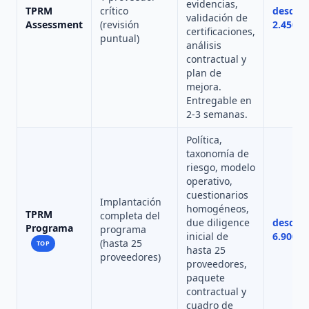
evidencias,
TPRM
crítico
desde
validación de
Assessment
(revisión
2.450 €
certificaciones,
puntual)
análisis
contractual y
plan de
mejora.
Entregable en
2-3 semanas.
Política,
taxonomía de
riesgo, modelo
operativo,
cuestionarios
Implantación
homogéneos,
TPRM
completa del
due diligence
desde
Programa
programa
inicial de
6.900 €
(hasta 25
TOP
hasta 25
proveedores)
proveedores,
paquete
contractual y
cuadro de