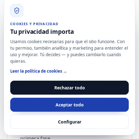
COOKIES Y PRIVACIDAD
Tu privacidad importa
COMPLEMENTO TÉCNICO
Usamos cookies necesarias para que el sitio funcione. Con
Una foto pasiva externa de
tu permiso, también analítica y marketing para entender el
uso y mejorar. Tú decides — y puedes cambiarlo cuando
tu proveedor en 60
quieras.
segundos
Leer la política de cookies →
Antes de iniciar el due diligence formal,
Rechazar todo
puedes ejecutar
Hard2bit Scanner
sobre
el dominio del proveedor para obtener
Aceptar todo
una foto externa pasiva (postura
DNS/TLS, exposición pública, fugas
conocidas). No sustituye al cuestionario
Configurar
completo, pero ahorra trabajo en la
primera fase.