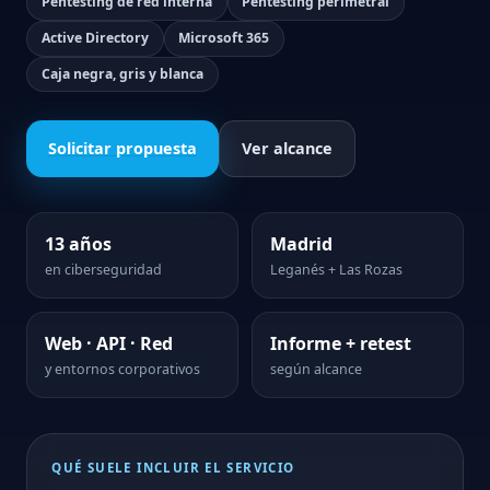
Pentesting de red interna
Pentesting perimetral
Active Directory
Microsoft 365
Caja negra, gris y blanca
Solicitar propuesta
Ver alcance
13 años
Madrid
en ciberseguridad
Leganés + Las Rozas
Web · API · Red
Informe + retest
y entornos corporativos
según alcance
QUÉ SUELE INCLUIR EL SERVICIO