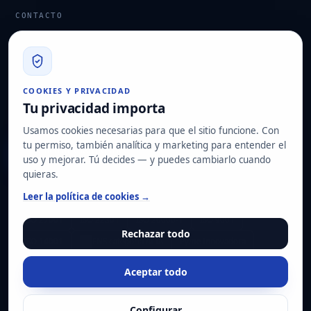
CONTACTO
info@hard2bit.com
910 139 827
Oficina operativa y fiscal: Avenida Juan Caramuel, 1 · Parque
COOKIES Y PRIVACIDAD
Tecnológico de Leganés
Tu privacidad importa
Domicilio social: Las Rozas de Madrid
Usamos cookies necesarias para que el sitio funcione. Con
tu permiso, también analítica y marketing para entender el
Solicitar diagnóstico
uso y mejorar. Tú decides — y puedes cambiarlo cuando
quieras.
NUESTRAS CERTIFICACIONES
Leer la política de cookies →
ISO 27001
ISO 22301
ISO 20000-1
ISO 9001
Rechazar todo
ISO 14001
ENS categoría ALTA
Pyme Innovadora
Aceptar todo
© Hard2bit 2026. Todos los derechos reservados.
Configurar