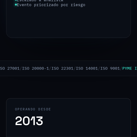
Contención y respuesta
001
/
ISO 20000-1
/
ISO 22301
/
ISO 14001
/
ISO 9001
/
PYME INNOVA
OPERANDO DESDE
2013