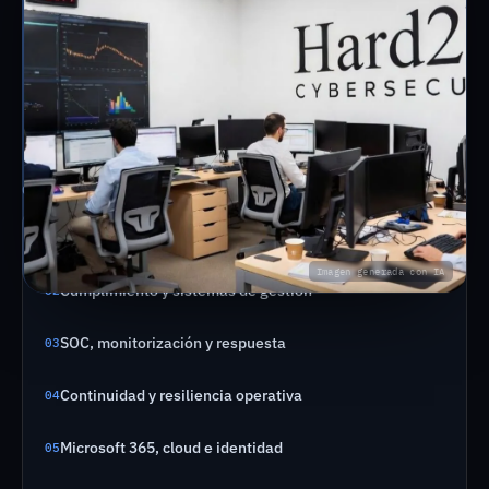
CAPACIDADES
Auditorías y evaluaciones técnicas
01
Imagen generada con IA
Cumplimiento y sistemas de gestión
02
SOC, monitorización y respuesta
03
Continuidad y resiliencia operativa
04
Microsoft 365, cloud e identidad
05