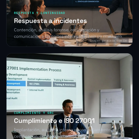
RESPUESTA Y CONTINUIDAD
Respuesta a incidentes
Contención, análisis forense, recuperación y
comunicación a las partes interesadas bajo un plan claro.
Imagen generada con IA
CUMPLIMIENTO Y GRC
Cumplimiento e ISO 27001
Implantación, auditoría interna y acompañamiento a
certificación, con foco en control real.