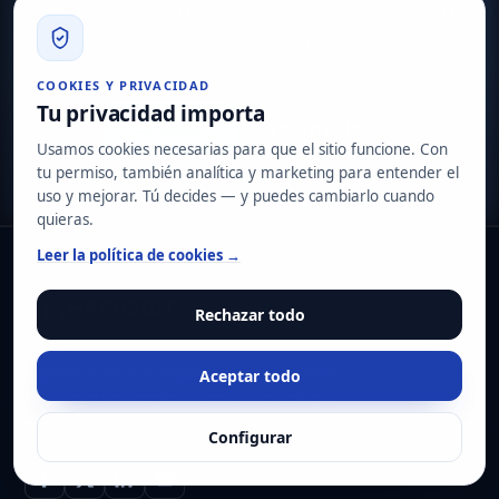
ISO 22301
ISO 14001
ISO 9001
Pyme Innovadora
ISMS Forum
ASLAN
United Nations Global Compact
COOKIES Y PRIVACIDAD
Tu privacidad importa
Contactar
Ver servicios
Usamos cookies necesarias para que el sitio funcione. Con
tu permiso, también analítica y marketing para entender el
uso y mejorar. Tú decides — y puedes cambiarlo cuando
quieras.
Leer la política de cookies →
Rechazar todo
Ingeniería en ciberseguridad y cumplimiento
Aceptar todo
para entornos exigentes: operación, riesgo,
evidencias y mejora continua.
Configurar