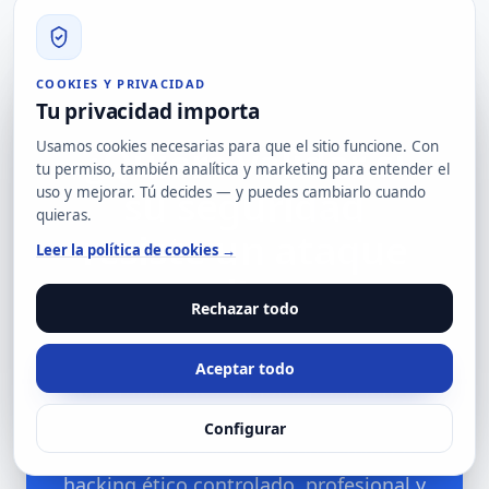
COOKIES Y PRIVACIDAD
Tu privacidad importa
Usamos cookies necesarias para que el sitio funcione. Con
¿Quiere validar si
tu permiso, también analítica y marketing para entender el
su seguridad
uso y mejorar. Tú decides — y puedes cambiarlo cuando
quieras.
resiste un ataque
Leer la política de cookies →
realista?
Rechazar todo
Le ayudamos a identificar
Aceptar todo
vulnerabilidades explotables, priorizar
remediaciones y mejorar su postura
Configurar
ofensiva y defensiva con un servicio de
hacking ético controlado, profesional y