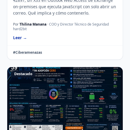
42897, un XSS en Outlook Web Access de Exchange
on-premises que ejecuta JavaScript con solo abrir un
correo. Qué implica y cómo contenerlo.
Por
Thilina Manana
· COO y Director Técnico de Seguridad
hard2bit
Leer →
#Ciberamenazas
Destacado