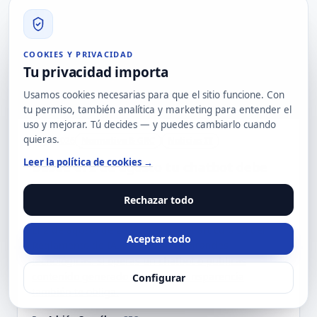
COOKIES Y PRIVACIDAD
Tu privacidad importa
Usamos cookies necesarias para que el sitio funcione. Con
tu permiso, también analítica y marketing para entender el
uso y mejorar. Tú decides — y puedes cambiarlo cuando
quieras.
31 jul 2026
Normativa & GRC
Noticias IT
Leer la política de cookies →
Desde el 2 de agosto tu chatbot debe
decir que es IA: qué exige el artículo 50
Rechazar todo
del AI Act
El 2 de agosto de 2026 se aplica el artículo 50 del
Aceptar todo
Reglamento de IA. No va solo de grandes
tecnológicas: si operas un chatbot o publicas
contenido generado con IA, la transparencia
Configurar
también te obliga.