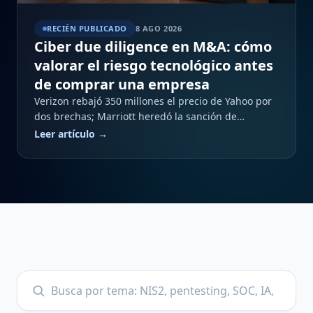
RECIÉN PUBLICADO
8 AGO 2026
Ciber due diligence en M&A: cómo
valorar el riesgo tecnológico antes
de comprar una empresa
Verizon rebajó 350 millones el precio de Yahoo por
dos brechas; Marriott heredó la sanción de
Starwood. Qué evaluar, cómo cifrarlo y cómo
Leer artículo →
llevarlo al contrato.
Buscar en el blog