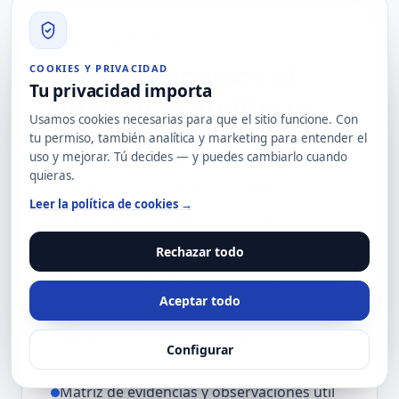
ENTREGABLES
Qué entregamos al
COOKIES Y PRIVACIDAD
Tu privacidad importa
finalizar la auditoría
Usamos cookies necesarias para que el sitio funcione. Con
tu permiso, también analítica y marketing para entender el
uso y mejorar. Tú decides — y puedes cambiarlo cuando
Informe ejecutivo con nivel de exposición,
quieras.
riesgos principales y prioridades.
Leer la política de cookies →
Informe técnico detallado con hallazgos,
contexto, criticidad y recomendación.
Rechazar todo
Backlog de remediación priorizado por
impacto y esfuerzo.
Aceptar todo
Mapa de quick wins para reducir riesgo a
Configurar
corto plazo.
Matriz de evidencias y observaciones útil