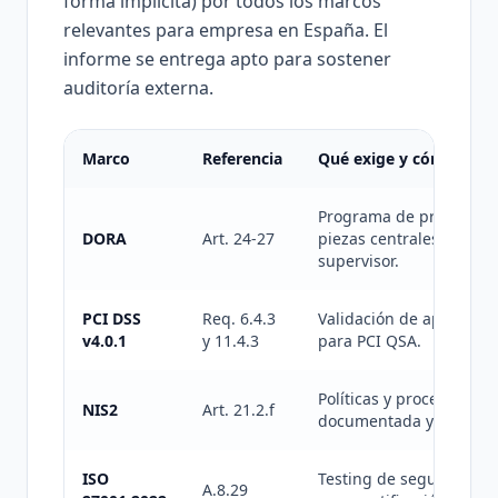
forma implícita) por todos los marcos
relevantes para empresa en España. El
informe se entrega apto para sostener
auditoría externa.
Marco
Referencia
Qué exige y cómo lo c
Programa de pruebas de r
DORA
Art. 24-27
piezas centrales: la aud
supervisor.
PCI DSS
Req. 6.4.3
Validación de aplicacion
v4.0.1
y 11.4.3
para PCI QSA.
Políticas y procedimient
NIS2
Art. 21.2.f
documentada y trazabil
ISO
Testing de seguridad en 
A.8.29