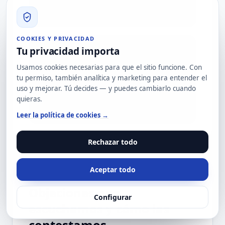
pierden la mitad.
COOKIES Y PRIVACIDAD
Tu privacidad importa
Tests con WAF/Gateway activo
No desactivamos WAF para inflar hallazgos.
Usamos cookies necesarias para que el sitio funcione. Con
Auditamos con la realidad de tu
tu permiso, también analítica y marketing para entender el
producción + ventana sin WAF para
uso y mejorar. Tú decides — y puedes cambiarlo cuando
cobertura máxima. Saber qué bloquea WAF
quieras.
también es valor.
Leer la política de cookies →
Rechazar todo
Aceptar todo
Objeciones que
Configurar
escuchamos y cómo las
contestamos