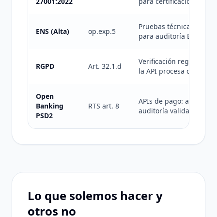
27001:2022
para certificación.
Pruebas técnicas perió
ENS (Alta)
op.exp.5
para auditoría ENS.
Verificación regular de 
RGPD
Art. 32.1.d
la API procesa datos espe
Open
APIs de pago: autentica
Banking
RTS art. 8
auditoría valida los cont
PSD2
Lo que solemos hacer y
otros no