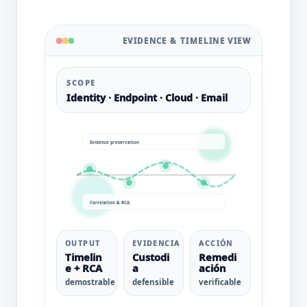
EVIDENCE & TIMELINE VIEW
SCOPE
Identity · Endpoint · Cloud · Email
Evidence preservation
Correlation & RCA
OUTPUT
EVIDENCIA
ACCIÓN
Timelin
Custodi
Remedi
e + RCA
a
ación
demostrable
defensible
verificable