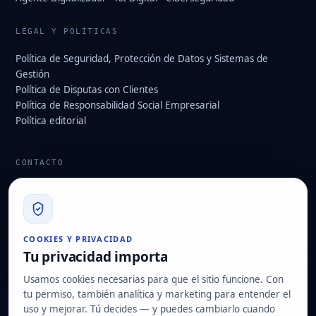
LEGAL Y POLÍTICAS
Política de Seguridad, Protección de Datos y Sistemas de
Gestión
Política de Disputas con Clientes
Política de Responsabilidad Social Empresarial
Política editorial
CONTACTO
info@hard2bit.com
910 139 827
Oficina operativa y fiscal: Avenida Juan Caramuel, 1 · Parque
COOKIES Y PRIVACIDAD
Tecnológico de Leganés
Tu privacidad importa
Domicilio social: Las Rozas de Madrid
Usamos cookies necesarias para que el sitio funcione. Con
tu permiso, también analítica y marketing para entender el
Solicitar diagnóstico
uso y mejorar. Tú decides — y puedes cambiarlo cuando