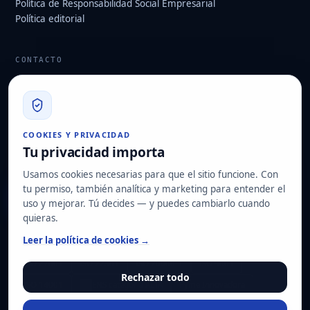
Política de Responsabilidad Social Empresarial
Política editorial
CONTACTO
info@hard2bit.com
910 139 827
Oficina operativa y fiscal: Avenida Juan Caramuel, 1 · Parque
COOKIES Y PRIVACIDAD
Tecnológico de Leganés
Tu privacidad importa
Domicilio social: Las Rozas de Madrid
Usamos cookies necesarias para que el sitio funcione. Con
tu permiso, también analítica y marketing para entender el
Solicitar diagnóstico
uso y mejorar. Tú decides — y puedes cambiarlo cuando
quieras.
NUESTRAS CERTIFICACIONES
Leer la política de cookies →
ISO 27001
ISO 22301
ISO 20000-1
ISO 9001
Rechazar todo
ISO 14001
ENS categoría ALTA
Pyme Innovadora