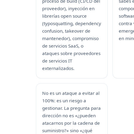
proceso de build (CI/CD del
sabes 
proveedor), inyección en
compon
librerías open source
softwa
(typosquatting, dependency
contra 
confusion, takeover de
emerge
mantenedor), compromiso
en min
de servicios SaaS, o
ataques sobre proveedores
de servicios IT
externalizados.
No es un ataque a evitar al
100%: es un riesgo a
gestionar. La pregunta para
dirección no es «¿pueden
atacarnos por la cadena de
suministro?» sino «¿qué