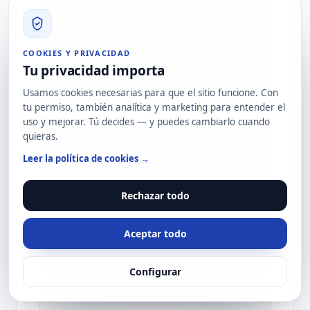
Configuramos Garak/PyRIT/Promptfoo con
corpus de ataques adaptados al agente y
al stack del cliente. Las dejamos
COOKIES Y PRIVACIDAD
versionadas en repo del cliente. Se
Tu privacidad importa
ejecutan en CI cada vez que cambia
prompt, modelo o tools.
Usamos cookies necesarias para que el sitio funcione. Con
tu permiso, también analítica y marketing para entender el
uso y mejorar. Tú decides — y puedes cambiarlo cuando
quieras.
4. Auditoría servidores MCP (si aplica)
Leer la política de cookies →
Cada servidor MCP conectado se audita:
descripciones de tools (poisoning),
Rechazar todo
validación de argumentos (RCE), scope
OAuth (privesc), resources servidos
(indirect injection), logging y aislamiento
Aceptar todo
del proceso.
Configurar