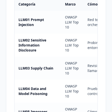
Categoría
Marco
Cómo lo eval
OWASP
LLM01 Prompt
Red team manu
LLM Top
Injection
orchestrators 
10
LLM02 Sensitive
OWASP
Probing system
Information
LLM Top
entorno y secr
Disclosure
10
OWASP
Revisión de mo
LLM03 Supply Chain
LLM Top
llama-index, e
10
OWASP
LLM04 Data and
Pruebas de env
LLM Top
Model Poisoning
controles de 
10
OWASP
LLM05 Improper
Cómo el siste