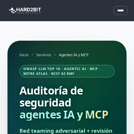
Inicio
/
Servicios
/
Agentes IA y MCP
OWASP LLM TOP 10 · AGENTIC AI · MCP ·
MITRE ATLAS · NIST AI RMF
Auditoría de
seguridad
agentes IA y MCP
Red teaming adversarial + revisión