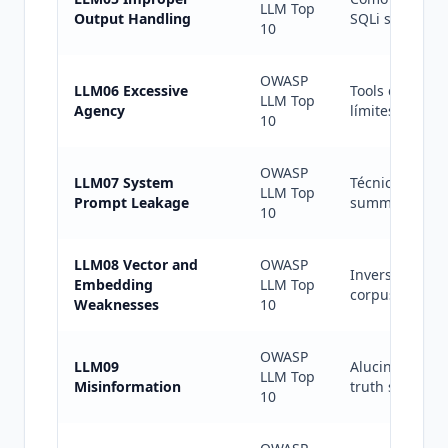
LLM Top
Output Handling
SQLi si query)
10
OWASP
LLM06 Excessive
Tools con scop
LLM Top
Agency
límites de pre
10
OWASP
LLM07 System
Técnicas de ex
LLM Top
Prompt Leakage
summarization 
10
LLM08 Vector and
OWASP
Inversión de e
Embedding
LLM Top
corpus mediant
Weaknesses
10
OWASP
LLM09
Alucinaciones 
LLM Top
Misinformation
truth set propi
10