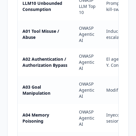
OWASP
LLM10 Unbounded
Prompts que d
LLM Top
Consumption
kill-switch.
10
OWASP
A01 Tool Misuse /
Inducción al a
Agentic
Abuse
escalada.
AI
OWASP
A02 Authentication /
El agente act
Agentic
Authorization Bypass
Y. Confused de
AI
OWASP
A03 Goal
Agentic
Modificación d
Manipulation
AI
OWASP
A04 Memory
Inyección per
Agentic
Poisoning
sesiones futur
AI