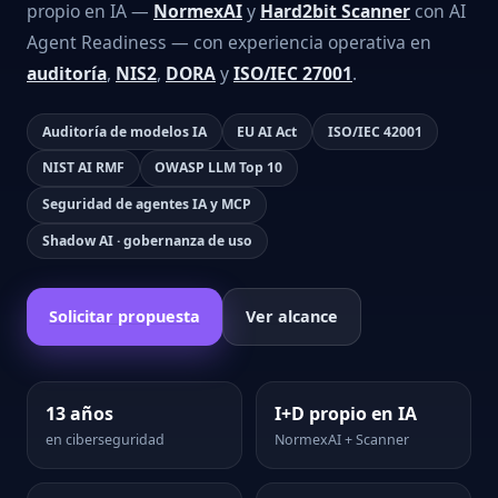
propio en IA —
NormexAI
y
Hard2bit Scanner
con AI
Agent Readiness — con experiencia operativa en
auditoría
,
NIS2
,
DORA
y
ISO/IEC 27001
.
Auditoría de modelos IA
EU AI Act
ISO/IEC 42001
NIST AI RMF
OWASP LLM Top 10
Seguridad de agentes IA y MCP
Shadow AI · gobernanza de uso
Solicitar propuesta
Ver alcance
13 años
I+D propio en IA
en ciberseguridad
NormexAI + Scanner