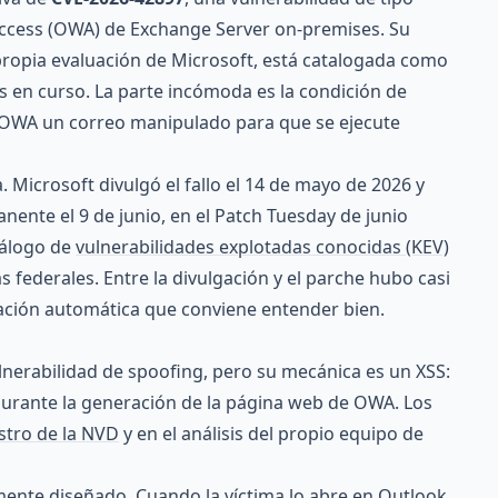
 Access (OWA) de Exchange Server on-premises. Su
 propia evaluación de Microsoft, está catalogada como
es en curso. La parte incómoda es la condición de
 OWA un correo manipulado para que se ejecute
. Microsoft divulgó el fallo el 14 de mayo de 2026 y
nente el 9 de junio, en el Patch Tuesday de junio
atálogo de
vulnerabilidades explotadas conocidas (KEV)
s federales. Entre la divulgación y el parche hubo casi
ación automática que conviene entender bien.
lnerabilidad de spoofing, pero su mecánica es un XSS:
durante la generación de la página web de OWA. Los
stro de la NVD
y en el análisis del propio equipo de
lmente diseñado. Cuando la víctima lo abre en Outlook