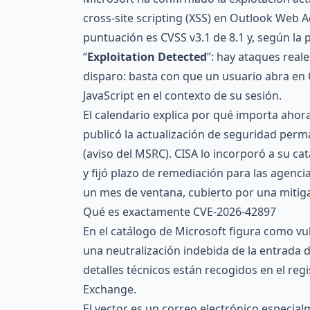
cross-site scripting (XSS) en Outlook Web
puntuación es CVSS v3.1 de 8.1 y, según la
“
Exploitation Detected
”: hay ataques real
disparo: basta con que un usuario abra en
JavaScript en el contexto de su sesión.
El calendario explica por qué importa ahora
publicó la actualización de seguridad perma
(
aviso del MSRC
). CISA lo incorporó a su c
y fijó plazo de remediación para las agencia
un mes de ventana, cubierto por una mitig
Qué es exactamente CVE-2026-42897
En el catálogo de Microsoft figura como vu
una neutralización indebida de la entrada 
detalles técnicos están recogidos en el
regi
Exchange.
El vector es un correo electrónico especia