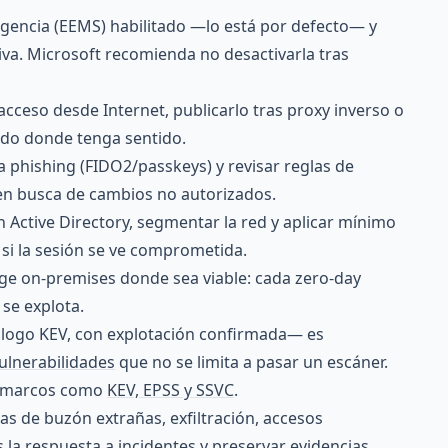
rgencia (EEMS) habilitado —lo está por defecto— y
iva. Microsoft recomienda no desactivarla tras
 acceso desde Internet, publicarlo tras proxy inverso o
rado donde tenga sentido.
a phishing (FIDO2/passkeys) y revisar reglas de
 en busca de cambios no autorizados.
n Active Directory, segmentar la red y aplicar mínimo
l si la sesión se ve comprometida.
nge on-premises donde sea viable: cada zero-day
 se explota.
atálogo KEV, con explotación confirmada— es
ulnerabilidades
que no se limita a pasar un escáner.
n marcos como
KEV, EPSS y SSVC
.
 de buzón extrañas, exfiltración, accesos
s la
respuesta a incidentes
y preservar evidencias