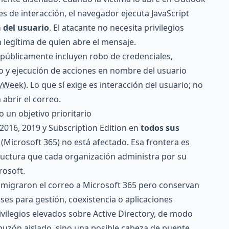
s de interacción, el navegador ejecuta JavaScript
 del usuario
. El atacante no necesita privilegios
n legítima de quien abre el mensaje.
s públicamente incluyen robo de credenciales,
o y ejecución de acciones en nombre del usuario
tyWeek
). Lo que sí exige es interacción del usuario; no
abrir el correo.
un objetivo prioritario
 2016, 2019 y Subscription Edition en
todos sus
(Microsoft 365) no está afectado. Esa frontera es
tructura que cada organización administra por su
rosoft.
migraron el correo a Microsoft 365 pero conservan
es para gestión, coexistencia o aplicaciones
vilegios elevados sobre Active Directory, de modo
uzón aislado, sino una posible cabeza de puente