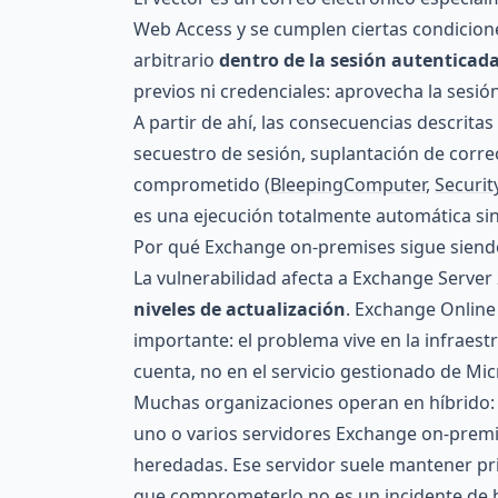
Web Access y se cumplen ciertas condicione
arbitrario
dentro de la sesión autenticada
previos ni credenciales: aprovecha la sesió
A partir de ahí, las consecuencias descrita
secuestro de sesión, suplantación de corre
comprometido (
BleepingComputer
,
Securi
es una ejecución totalmente automática sin 
Por qué Exchange on-premises sigue siendo 
La vulnerabilidad afecta a Exchange Server
niveles de actualización
. Exchange Online 
importante: el problema vive en la infraes
cuenta, no en el servicio gestionado de Mic
Muchas organizaciones operan en híbrido: 
uno o varios servidores Exchange on-premis
heredadas. Ese servidor suele mantener pri
que comprometerlo no es un incidente de b