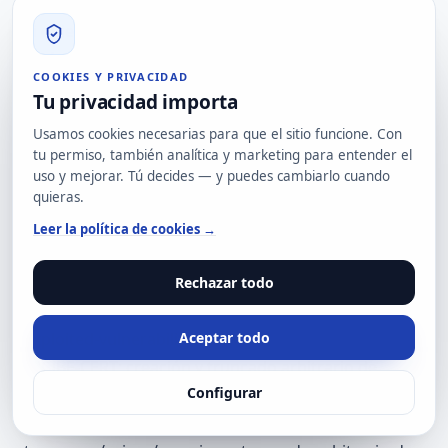
ENS
Si quieres revisar si tus plataformas de seguridad
están correctamente protegidas, actualizadas y
COOKIES Y PRIVACIDAD
monitorizadas, puedes contactar con nuestro
Tu privacidad importa
equipo desde la página de
contacto de Hard2bit
.
Usamos cookies necesarias para que el sitio funcione. Con
Fuentes recomendadas
tu permiso, también analítica y marketing para entender el
Splunk Advisory SVD-2026-0603: CVE-2026-20253
uso y mejorar. Tú decides — y puedes cambiarlo cuando
https://advisory.splunk.com/advisories/SVD-2026-
quieras.
0603
Leer la política de cookies →
CISA: CVE-2026-20253 añadida al catálogo KEV
https://www.cisa.gov/news-
Rechazar todo
events/alerts/2026/06/18/cisa-adds-one-known-
exploited-vulnerability-catalog
Aceptar todo
INCIBE-CERT: creación y truncado arbitrario de
Configurar
archivos sin autenticación en Splunk Enterprise
https://www.incibe.es/incibe-cert/alerta-