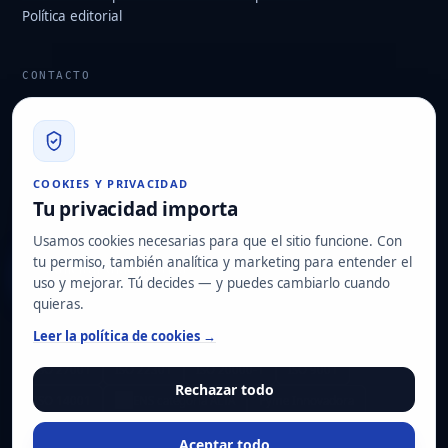
Política editorial
CONTACTO
info@hard2bit.com
910 139 827
Oficina operativa y fiscal: Avenida Juan Caramuel, 1 · Parque
COOKIES Y PRIVACIDAD
Tecnológico de Leganés
Tu privacidad importa
Domicilio social: Las Rozas de Madrid
Usamos cookies necesarias para que el sitio funcione. Con
tu permiso, también analítica y marketing para entender el
Solicitar diagnóstico
uso y mejorar. Tú decides — y puedes cambiarlo cuando
quieras.
NUESTRAS CERTIFICACIONES
Leer la política de cookies →
ISO 27001
ISO 22301
ISO 20000-1
ISO 9001
Rechazar todo
ISO 14001
ENS categoría ALTA
Pyme Innovadora
Aceptar todo