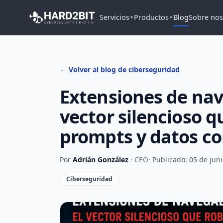
Servicios
Productos
Blog
Sobre nos
▼
▼
← Volver al blog de ciberseguridad
Extensiones de nav
vector silencioso q
prompts y datos co
Por
Adrián González
· CEO
· Publicado: 05 de jun
Ciberseguridad