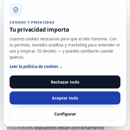
priorizar y reducir riesgos reales en su
infraestructura de red, dispositivos de borde,
entornos OT y activos expuestos.
COOKIES Y PRIVACIDAD
Tu privacidad importa
Podemos ayudarte con:
Gestión de superficie de ataque
Usamos cookies necesarias para que el sitio funcione. Con
tu permiso, también analítica y marketing para entender el
Gestión de vulnerabilidades
uso y mejorar. Tú decides — y puedes cambiarlo cuando
Auditoría de infraestructura y red
quieras.
Ciberseguridad industrial OT
Leer la política de cookies →
SOC gestionado
Threat hunting
Rechazar todo
Respuesta a incidentes
Hardening y bastionado de sistemas
Aceptar todo
NIS2
Si quieres revisar si tus controladores de red,
Configurar
pasarelas, VPN, conversores industriales o
dispositivos expuestos están correctamente