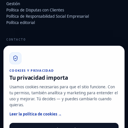
Gestión
Política de Disputas con Clientes
Política de Responsabilidad Social Empresarial
Política editorial
CONTACTO
info@hard2bit.com
910 139 827
Oficina operativa y fiscal: Avenida Juan Caramuel, 1 · Parque
COOKIES Y PRIVACIDAD
Tecnológico de Leganés
Tu privacidad importa
Domicilio social: Las Rozas de Madrid
Usamos cookies necesarias para que el sitio funcione. Con
tu permiso, también analítica y marketing para entender el
Solicitar diagnóstico
uso y mejorar. Tú decides — y puedes cambiarlo cuando
quieras.
NUESTRAS CERTIFICACIONES
Leer la política de cookies →
ISO 27001
ISO 22301
ISO 20000-1
ISO 9001