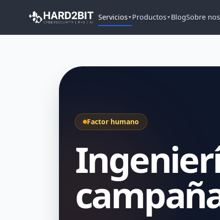
Servicios
Productos
Blog
Sobre nos
▼
▼
Factor humano
Ingenierí
campaña