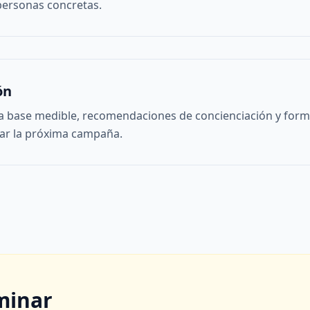
personas concretas.
ón
ea base medible, recomendaciones de concienciación y form
rar la próxima campaña.
minar