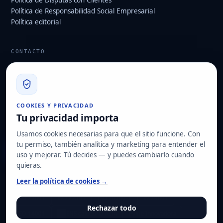
Política de Responsabilidad Social Empresarial
Política editorial
CONTACTO
info@hard2bit.com
910 139 827
Oficina operativa y fiscal: Avenida Juan Caramuel, 1 · Parque
COOKIES Y PRIVACIDAD
Tecnológico de Leganés
Tu privacidad importa
Domicilio social: Las Rozas de Madrid
Usamos cookies necesarias para que el sitio funcione. Con
tu permiso, también analítica y marketing para entender el
Solicitar diagnóstico
uso y mejorar. Tú decides — y puedes cambiarlo cuando
quieras.
NUESTRAS CERTIFICACIONES
Leer la política de cookies →
ISO 27001
ISO 22301
ISO 20000-1
ISO 9001
Rechazar todo
ISO 14001
ENS categoría ALTA
Pyme Innovadora