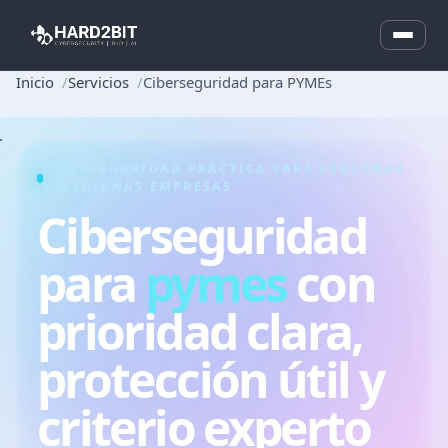
Inicio
Servicios
Ciberseguridad para PYMEs
CIBERSEGURIDAD PRÁCTICA PARA PEQUEÑAS
Y MEDIANAS EMPRESAS
Ciberseguridad
para
pymes
con
prioridad clara,
protección útil y
criterio experto