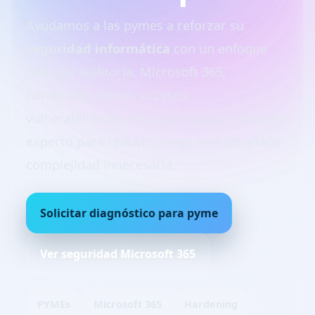
Ayudamos a las pymes a reforzar su
seguridad informática
con un enfoque
realista: auditoría, Microsoft 365,
hardening, copias, accesos,
vulnerabilidades, monitorización y soporte
experto para reducir riesgo real sin añadir
complejidad innecesaria.
Solicitar diagnóstico para pyme
Ver seguridad Microsoft 365
PYMEs
Microsoft 365
Hardening