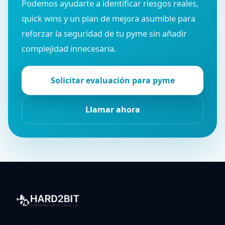
Podemos ayudarte a identificar riesgos reales,
quick wins y un plan de mejora asumible para
reforzar la seguridad de tu pyme sin añadir
complejidad innecesaria.
Solicitar evaluación para pyme
Llamar ahora