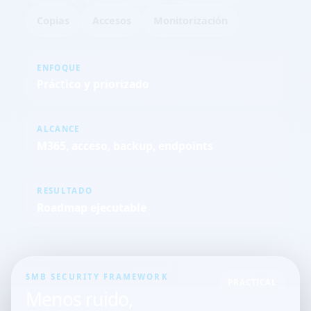
Copias
Accesos
Monitorización
ENFOQUE
Práctico y priorizado
ALCANCE
M365, acceso, backup, endpoints
RESULTADO
Roadmap ejecutable
SMB SECURITY FRAMEWORK
PRACTICAL
Menos ruido,