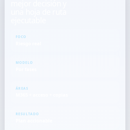
mejor decisión y
una hoja de ruta
ejecutable
FOCO
Riesgo real
MODELO
Por fases
ÁREAS
M365 + acceso + copias
RESULTADO
Plan accionable