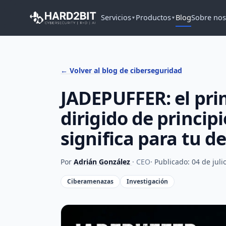
Servicios
Productos
Blog
Sobre nos
▼
▼
← Volver al blog de ciberseguridad
JADEPUFFER: el pr
dirigido de principi
significa para tu d
Por
Adrián González
· CEO
· Publicado: 04 de jul
Ciberamenazas
Investigación