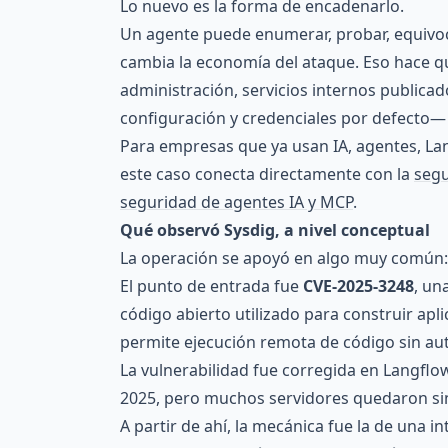
Lo nuevo es la forma de encadenarlo.
Un agente puede enumerar, probar, equivoc
cambia la economía del ataque. Eso hace q
administración, servicios internos publicad
configuración y credenciales por defecto— 
Para empresas que ya usan IA, agentes, Lan
este caso conecta directamente con la
segu
seguridad de agentes IA y MCP
.
Qué observó Sysdig, a nivel conceptual
La operación se apoyó en algo muy común: 
El punto de entrada fue
CVE-2025-3248
, un
código abierto utilizado para construir apli
permite ejecución remota de código sin aute
La vulnerabilidad fue corregida en Langflo
2025, pero muchos servidores quedaron sin
A partir de ahí, la mecánica fue la de una in